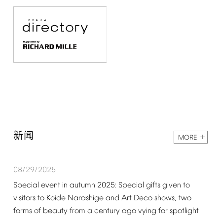
新闻
MORE
08/29/2025
Special
event
in
autumn
2025:
Special
gifts
given
to
visitors
to
Koide
Narashige
and
Art
Deco
shows,
two
forms
of
beauty
from
a
century
ago
vying
for
spotlight