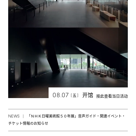
08.07
开馆
[
]
五
按此查看当日活动
NEWS
「ＮＨＫ日曜美術館５０年展」音声ガイド・関連イベント・
チケット情報のお知らせ