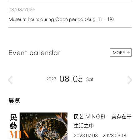
08/08/2025
Museum
hours
during
Obon
period
(Aug.
11
19)
–
Event
calendar
MORE
08
05
2023
Sat
展览
MINGEI
民艺
―美存在于
生活之中
2023.07.08
2023.09.18
–