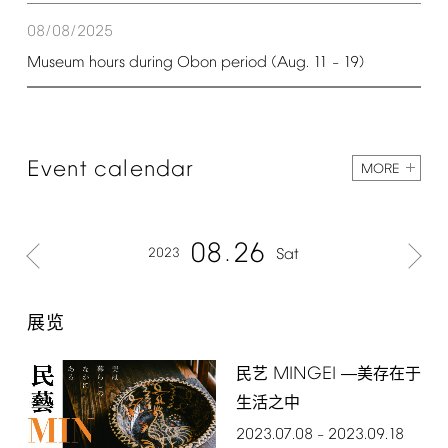
08/08/2025
Museum
hours
during
Obon
period
(Aug.
11
19)
–
Event
calendar
MORE
08
26
2023
Sat
展览
MINGEI
民艺
―美存在于
生活之中
2023.07.08
2023.09.18
–