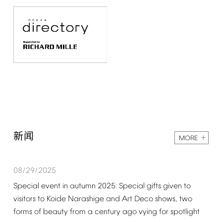
新闻
MORE
08/29/2025
Special
event
in
autumn
2025:
Special
gifts
given
to
visitors
to
Koide
Narashige
and
Art
Deco
shows,
two
forms
of
beauty
from
a
century
ago
vying
for
spotlight