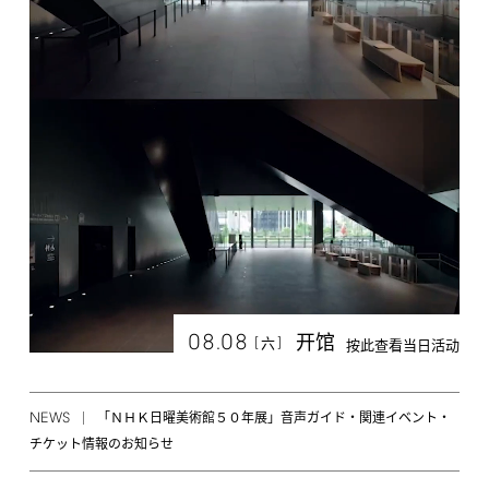
08.08
开馆
[
]
六
按此查看当日活动
NEWS
「ＮＨＫ日曜美術館５０年展」音声ガイド・関連イベント・
チケット情報のお知らせ