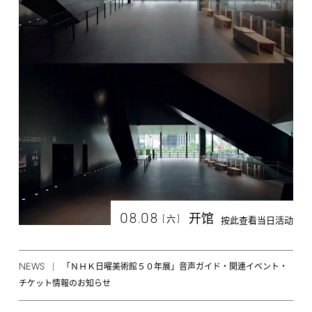
08.08
开馆
[
]
六
按此查看当日活动
NEWS
「ＮＨＫ日曜美術館５０年展」音声ガイド・関連イベント・
チケット情報のお知らせ