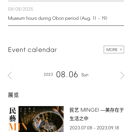
08/08/2025
Museum
hours
during
Obon
period
(Aug.
11
19)
–
Event
calendar
MORE
08
06
2023
Sun
展览
MINGEI
民艺
―美存在于
生活之中
2023.07.08
2023.09.18
–