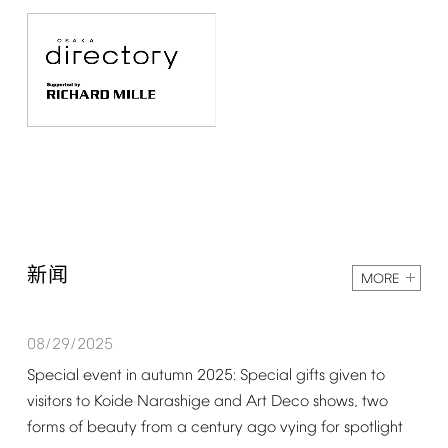
新闻
MORE
08/29/2025
Special
event
in
autumn
2025:
Special
gifts
given
to
visitors
to
Koide
Narashige
and
Art
Deco
shows,
two
forms
of
beauty
from
a
century
ago
vying
for
spotlight