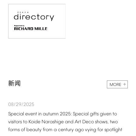
新闻
MORE
08/29/2025
Special
event
in
autumn
2025:
Special
gifts
given
to
visitors
to
Koide
Narashige
and
Art
Deco
shows,
two
forms
of
beauty
from
a
century
ago
vying
for
spotlight