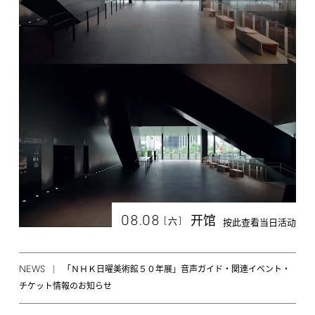
08.08
开馆
[
]
六
按此查看当日活动
NEWS
「ＮＨＫ日曜美術館５０年展」音声ガイド・関連イベント・
チケット情報のお知らせ