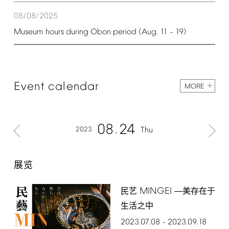
08/08/2025
Museum
hours
during
Obon
period
(Aug.
11
19)
–
Event
calendar
MORE
08
24
2023
Thu
展览
MINGEI
民艺
―美存在于
生活之中
2023.07.08
2023.09.18
–