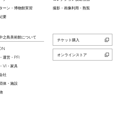
ターン・博物館実習
撮影・画像利用・熟覧
紀要
中之島美術館について
チケット購入
ION
オンラインストア
PFI
・運営・
VI
・
・家具
会社
団体・施設
物