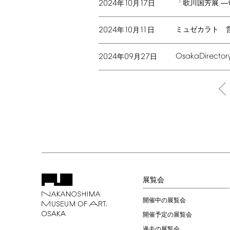
2024
10
17
「歌川国芳展 ―
年
月
日
2024
10
11
ミュゼカラト 
年
月
日
Osaka
Director
2024
09
27
年
月
日
展覧会
開催中の展覧会
開催予定の展覧会
過去の展覧会