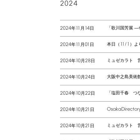
2024
2024
11
14
「歌川国芳展 
年
月
日
11/1
2024
11
01
本日（
）よ
年
月
日
2024
10
28
ミュゼカラト 
年
月
日
2024
10
24
⼤阪中之島美術館
年
月
日
2024
10
22
「塩田千春 つ
年
月
日
Osaka
Director
2024
10
21
年
月
日
2024
10
21
ミュゼカラト 
年
月
日