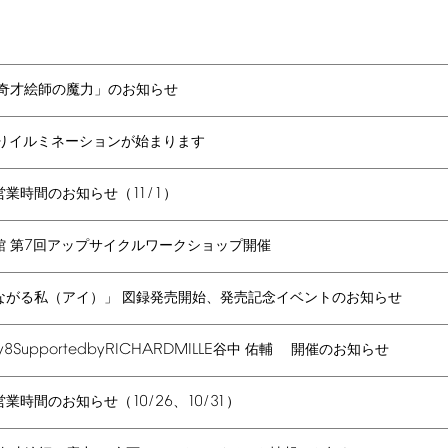
―奇才絵師の魔力」のお知らせ
りイルミネーションが始まります
11/1
営業時間のお知らせ（
）
7
 第
回アップサイクルワークショップ開催
ながる私（アイ）」 図録発売開始、発売記念イベントのお知らせ
y
8
Supported
by
RICHARD
MILLE
谷中 佑輔 開催のお知らせ
10/26
10/31
営業時間のお知らせ（
、
）