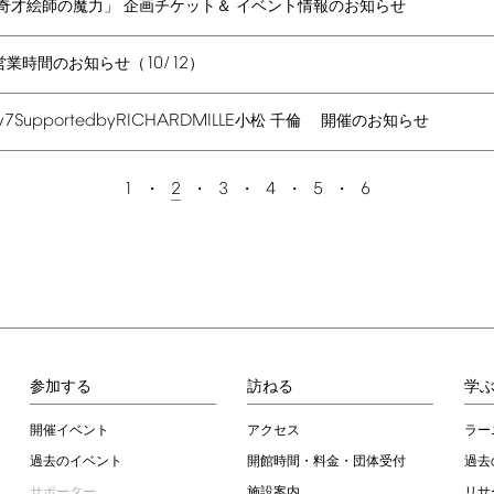
奇才絵師の魔力」 企画チケット＆ イベント情報のお知らせ
10/12
営業時間のお知らせ（
）
y
7
Supported
by
RICHARD
MILLE
小松 千倫 開催のお知らせ
1
2
3
4
5
6
参加する
訪ねる
学
開催イベント
アクセス
ラー
過去のイベント
開館時間・料金・団体受付
過去
サポーター
施設案内
リサ