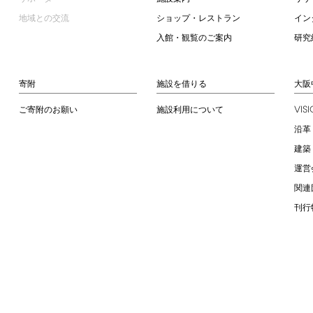
地域との交流
ショップ・レストラン
イン
入館・観覧のご案内
研究
寄附
施設を借りる
大阪
VIS
ご寄附のお願い
施設利用について
沿革
建築
運営
関連
刊行