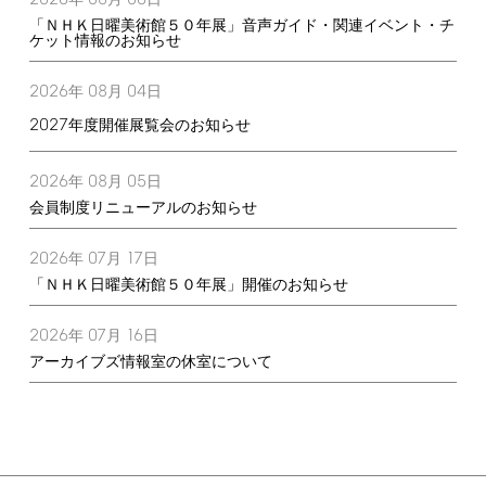
2026
08
06
年
月
日
「ＮＨＫ日曜美術館５０年展」音声ガイド・関連イベント・チ
ケット情報のお知らせ
2026
08
04
年
月
日
2027
年度開催展覧会のお知らせ
2026
08
05
年
月
日
会員制度リニューアルのお知らせ
2026
07
17
年
月
日
「ＮＨＫ日曜美術館５０年展」開催のお知らせ
2026
07
16
年
月
日
アーカイブズ情報室の休室について