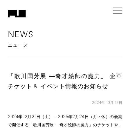
NEWS
ニュース
「歌川国芳展 ―奇才絵師の魔力」 企画
チケット＆ イベント情報のお知らせ
2024
10
17
年
月
日
2024
12
21
2025
2
24
年
月
日（土） –
年
月
日（月・休）の会期
で開催する「歌川国芳展 ―奇才絵師の魔力」のチケットや、