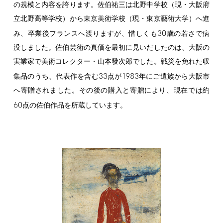
の規模と内容を誇ります。佐伯祐三は北野中学校（現・大阪府
立北野高等学校）から東京美術学校（現・東京藝術大学）へ進
30
み、卒業後フランスへ渡りますが、惜しくも
歳の若さで病
没しました。佐伯芸術の真価を最初に見いだしたのは、大阪の
実業家で美術コレクター・山本發次郎でした。戦災を免れた収
33
1983
集品のうち、代表作を含む
点が
年にご遺族から大阪市
へ寄贈されました。その後の購入と寄贈により、現在では約
60
点の佐伯作品を所蔵しています。