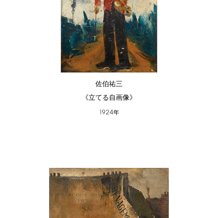
佐伯祐三
《立てる自画像》
1924
年