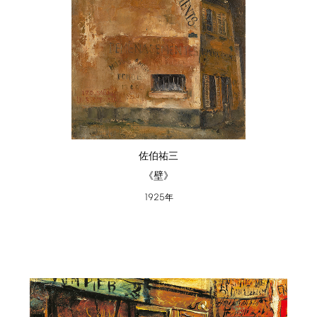
佐伯祐三
《壁》
1925
年