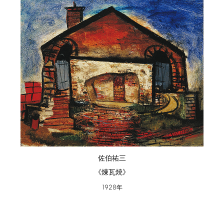
佐伯祐三
《煉瓦焼》
1928
年