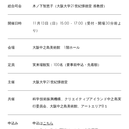
21
木ノ下智恵子（大阪大学
世紀懐徳堂 准教授）
総合司会
11
13
15:00
-
17:00
30
月
日（日）
（受付・開場
分前よ
開催日時
り）
1
大阪中之島美術館
階ホール
会場
100
実来場観覧：
名（要事前申込・先着順）
定員
21
大阪大学
世紀懐徳堂
主催
共催
科学技術振興機構、クリエイティブアイランド中之島実
B
行委員会、大阪中之島美術館、アートエリア
１
申込み
申込は
こちら