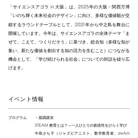
in
2025
「サイエンスアゴラ
大阪」は、
年の大阪・関西万博
「いのち輝く未来社会のデザイン」に向け、多様な価値観が交
2021
錯するラウンドテーブルとして、
年から中之島を舞台に
開催しています。今年は、サイエンスアゴラの全体テーマ「ま
ぜて、こえて、つくりだそう」に基づき、総合知（多様な知が
集い、新たな価値を創出する知の活力を生むこと）につながる
機会として、「学び続けられる社会」についての対話を繰り広
げます。
イベント情報
プログラム
・基調講演
STEAM
教育とは？～一人ひとりの創造性をひらく学び
steAm
中島さち子（ジャズピアニスト、数学教育者、