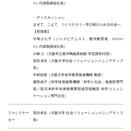
Inc.
代表取締役社長）
・ディスカッション
まぜて、こえて、つくりだそう～学び続けられる社会へ
【登壇者】
steAm
中島さち子（ジャズピアニスト、数学教育者、
Inc.
代表取締役社長）
小林 仁（大阪市立東洋陶磁美術館 学芸課長代理）
堂目卓生（大阪大学社会ソリューションイニシアティブ
長）
中村征樹（大阪大学全学教育推進機構 教授）
森田由子（科学技術振興機構「科学と社会」推進部専門
役／前日本科学未来館事業部経営戦略室 科学コミュニ
ケーション専門主任）
ファシリテー
堂目卓生（大阪大学 社会ソリューションイニシアティブ
ター
長）