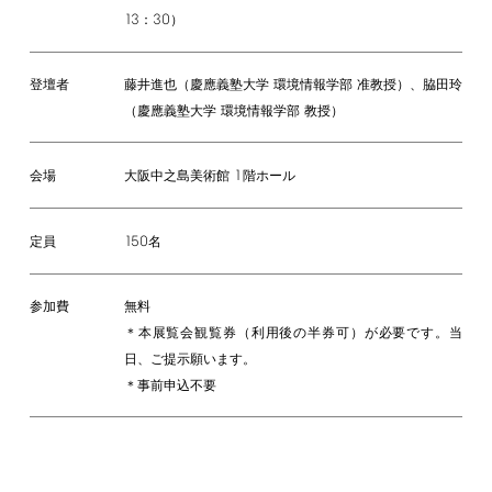
13
30
：
）
登壇者
藤井進也（慶應義塾大学 環境情報学部 准教授）、脇田玲
（慶應義塾大学 環境情報学部 教授）
1
大阪中之島美術館
階ホール
会場
150
名
定員
参加費
無料
＊本展覧会観覧券（利用後の半券可）が必要です。当
日、ご提示願います。
＊事前申込不要