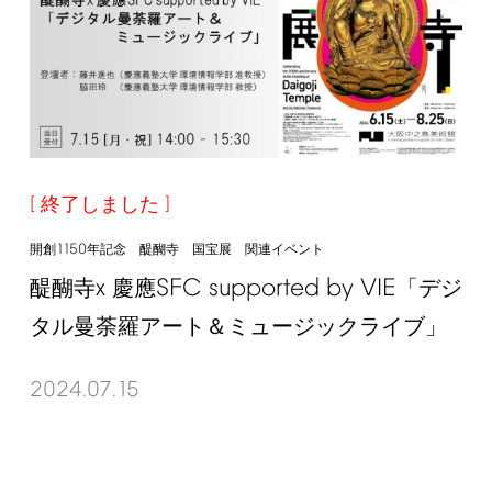
終了しました
1150
開創
年記念 醍醐寺 国宝展 関連イベント
x
SFC
supported
by
VIE
醍醐寺
慶應
「デジ
タル曼荼羅アート＆ミュージックライブ」
2024.07.15