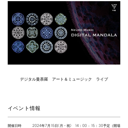
デジタル曼荼羅 アート＆ミュージック ライブ
イベント情報
2024
7
15
(
)
14
00
15
30
年
月
日
月・祝
：
–
：
予定（開場
開催日時