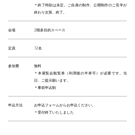
＊終了時刻は未定。ご自身の制作、公開制作のご見学が
終わり次第、終了。
2
階多目的スペース
会場
12
名
定員
参加費
無料
＊本展覧会観覧券（利用後の半券可）が必要です。当
日、ご提示願います。
＊事前申込制
申込方法
お申込フォームからお申込ください。
＊受付終了いたしました