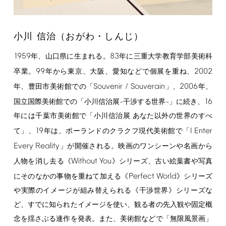
小川 信治（おがわ・しんじ）
1959
83
年、山口県に生まれる。
年に三重大学教育学部美術科
99
2002
卒業。
年から東京、大阪、愛知などで個展を重ね、
Souvenir
/
Souverain
2006
年、豊田市美術館での「
」、
年、
16
国立国際美術館での「小川信治展–干渉する世界–」に続き、
年には千葉市美術館で「小川信治展 あなた以外の世界のすべ
19
I
Enter
て」、
年は、ポーランドのクラクフ現代美術館で「
Every
Reality
」が開催される。映画のワンシーンや名画から
Without
You
人物を消し去る《
》シリーズ、古い絵葉書や写真
Perfect
World
にそのなかの事物を重ねて加える《
》シリーズ
や実際のイメージが組み替えられる《干渉世界》シリーズな
ど、すでに知られたイメージを使い、観る者の先入観や固定概
念を揺さぶる連作を発表。また、美術館などで「無限風景画」