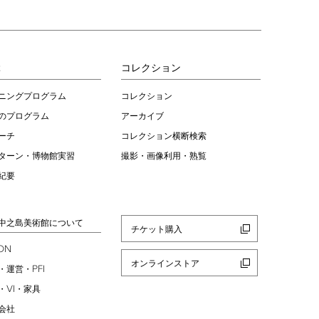
ぶ
コレクション
ニングプログラム
コレクション
のプログラム
アーカイブ
ーチ
コレクション横断検索
ターン・博物館実習
撮影・画像利用・熟覧
紀要
中之島美術館について
チケット購入
ION
オンラインストア
PFI
・運営・
VI
・
・家具
会社