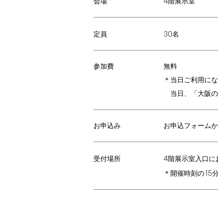
4
階展示室
会場
30
名
定員
参加費
無料
＊当日ご利用にな
当日、「大阪の
お申込み
お申込フォームか
4
階展示室入口に
受付場所
15
＊開催時刻の