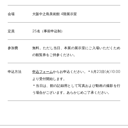
4
大阪中之島美術館
階展示室
会場
25
名（事前申込制）
定員
参加費
無料。ただし当日、本展の展示室にご入場いただくため
の観覧券をご持参ください。
6
23
(
)10:00
申込フォーム
からお申込ください。＊
月
日
火
申込方法
より受付開始します。
＊当日は、館の記録用として写真および動画の撮影を行
う場合がございます。あらかじめご了承ください。