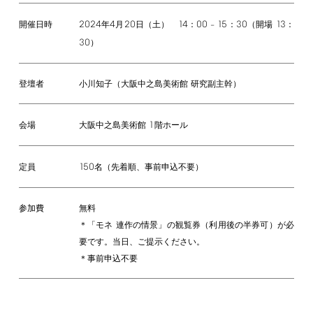
2024
4
20
14
00
15
30
13
年
月
日（土）
：
–
：
（開場
：
開催日時
30
）
登壇者
小川知子（大阪中之島美術館 研究副主幹）
1
大阪中之島美術館
階ホール
会場
150
名（先着順、事前申込不要）
定員
参加費
無料
＊「モネ 連作の情景」の観覧券（利用後の半券可）が必
要です。当日、ご提示ください。
＊事前申込不要