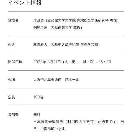
イベント情報
登壇者
岸政彦（立命館大学大学院 先端総合学術研究科 教授）
明尾圭造（大阪商業大学 教授）
司会
林野雅人（大阪中之島美術館 主任学芸員）
2023
3
21
14
00
15
30
年
月
日（火・祝）
：
–
：
開催日時
1
大阪中之島美術館
階ホール
会場
150
名
定員
参加費
無料
＊本展覧会観覧券（利用後の半券可）が必要です。当
日、ご提示願います。