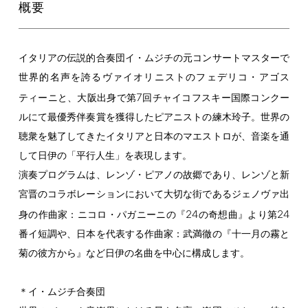
概要
イタリアの伝説的合奏団イ・ムジチの元コンサートマスターで
世界的名声を誇るヴァイオリニストのフェデリコ・アゴス
7
ティーニと、大阪出身で第
回チャイコフスキー国際コンクー
ルにて最優秀伴奏賞を獲得したピアニストの練木玲子。世界の
聴衆を魅了してきたイタリアと日本のマエストロが、音楽を通
して日伊の「平行人生」を表現します。
演奏プログラムは、レンゾ・ピアノの故郷であり、レンゾと新
宮晋のコラボレーションにおいて大切な街であるジェノヴァ出
24
24
身の作曲家：ニコロ・パガニーニの『
の奇想曲』より第
番イ短調や、日本を代表する作曲家：武満徹の『十一月の霧と
菊の彼方から』など日伊の名曲を中心に構成します。
＊イ・ムジチ合奏団