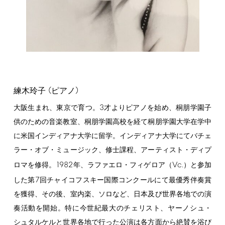
(
)
練木玲子
ピアノ
3
大阪生まれ、東京で育つ。
才よりピアノを始め、桐朋学園子
供のための音楽教室、桐朋学園高校を経て桐朋学園大学在学中
に米国インディアナ大学に留学。インディアナ大学にてバチェ
ラー・オブ・ミュージック、修士課程、アーティスト・ディプ
1982
Vc.
ロマを修得。
年、ラファエロ・フィゲロア（
）と参加
7
した第
回チャイコフスキー国際コンクールにて最優秀伴奏賞
を獲得、その後、室内楽、ソロなど、日本及び世界各地での演
奏活動を開始。特に今世紀最大のチェリスト、ヤーノシュ・
シュタルケルと世界各地で行った公演は各方面から絶賛を浴び