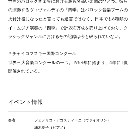
世界のバロック音楽界における最も名高い楽団のひとつ。彼ら
の演奏するヴィヴァルディの『四季』はバロック音楽ブームの
6
火付け役になったと言っても過言ではなく、日本でも
種類の
280
イ・ムジチ演奏の『四季』で計
万枚を売り上げており、ク
ラシックジャンルにおけるその記録は今も破られていない。
＊チャイコフスキー国際コンクール
1958
4
1
世界三大音楽コンクールの一つ。
年に始まり、
年に
度
開催されている。
イベント情報
奏者
フェデリコ・アゴスティーニ（ヴァイオリン）
練木玲子（ピアノ）