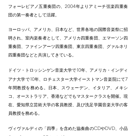
2004
フォーレピアノ五重奏団の、
年よりアミーチ弦楽四重奏
団の第一奏者として活躍。
ヨーロッパ、アメリカ、日本など、世界各地の国際音楽祭に招
聘され、室内楽奏者として、アメリカ四重奏団、エマーソン四
重奏団、ファインアーツ四重奏団、東京四重奏団、グァルネリ
四重奏団などと共演してきている。
10
ドイツ・トロッシンゲン音楽大学で
年、アメリカ・インディ
10
7
アナ大学で
年、ロチェスター大学イーストマン音楽院にて
年間教授を務める。日本、スウェーデン、イタリア、メキシ
コ、オーストラリア、香港などでもマスタークラスを開催。現
在、愛知県立芸術大学の客員教授、及び洗足学園音楽大学の客
員教授を務める。
CD
DVD
ヴィヴァルディの「四季」を含めた協奏曲の
や
、小品