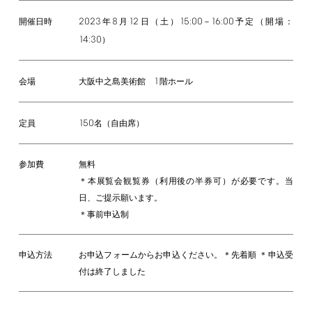
2023
8
12
15:00
16:00
年
月
日（土）
－
予定（開場：
開催日時
14:30
）
1
大阪中之島美術館
階ホール
会場
150
名（自由席）
定員
参加費
無料
＊本展覧会観覧券（利用後の半券可）が必要です。当
日、ご提示願います。
＊事前申込制
申込方法
お申込フォームからお申込ください。＊先着順 ＊申込受
付は終了しました