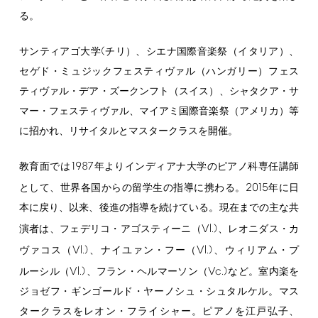
る。
(
サンティアゴ大学
チリ）、シエナ国際音楽祭（イタリア）、
セゲド・ミュジックフェスティヴァル（ハンガリー）フェス
ティヴァル・デア・ズークンフト（スイス）、シャタクア・サ
マー・フェスティヴァル、マイアミ国際音楽祭（アメリカ）等
に招かれ、リサイタルとマスタークラスを開催。
1987
教育面では
年よりインディアナ大学のピアノ科専任講師
2015
として、世界各国からの留学生の指導に携わる。
年に日
本に戻り、以来、後進の指導を続けている。現在までの主な共
Vl.)
演者は、フェデリコ・アゴスティーニ（
、レオニダス・カ
Vl.)
Vl.)
ヴァコス（
、ナイユァン・フー（
、ウィリアム・プ
Vl.)
Vc.)
ルーシル（
、フラン・ヘルマーソン（
など。室内楽を
ジョゼフ・ギンゴールド・ヤーノシュ・シュタルケル。マス
タークラスをレオン・フライシャー。ピアノを江戸弘子、