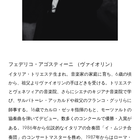
フェデリコ・アゴスティーニ （ヴァイオリン）
6
イタリア・トリエステ生まれ。音楽家の家庭に育ち、
歳の頃
から、祖父よりヴァイオリンの手ほどきを受ける。トリエステ
とヴェネツィアの音楽院、さらにシエナのキジアナ音楽院で学
び、サルバトーレ・アッカルドや叔父のフランコ・グッリらに
16
師事する。
歳でカルロ・ゼッキ指揮のもと、モーツァルトの
協奏曲を弾いてデビュー。数多くのコンクールで優勝・入賞が
1986
ある。
年から伝説的なイタリアの合奏団「イ・ムジチ合
1987
奏団」のコンサートマスターを務め、
年からはローマ・