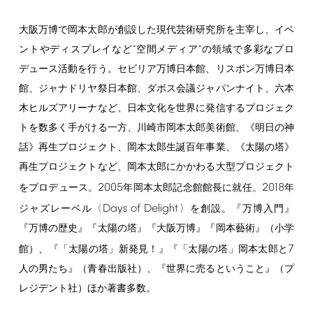
大阪万博で岡本太郎が創設した現代芸術研究所を主宰し、イベ
ントやディスプレイなど“空間メディア”の領域で多彩なプロ
デュース活動を行う。セビリア万博日本館、リスボン万博日本
館、ジャナドリヤ祭日本館、ダボス会議ジャパンナイト、六本
木ヒルズアリーナなど、日本文化を世界に発信するプロジェク
トを数多く手がける一方、川崎市岡本太郎美術館、《明日の神
話》再生プロジェクト、岡本太郎生誕百年事業、《太陽の塔》
再生プロジェクトなど、岡本太郎にかかわる大型プロジェクト
2005
2018
をプロデュース。
年岡本太郎記念館館長に就任。
年
Days
of
Delight
ジャズレーベル〈
〉を創設。『万博入門』
『万博の歴史』『太陽の塔』『大阪万博』『岡本藝術』（小学
7
館）、『「太陽の塔」新発見！』『「太陽の塔」岡本太郎と
人の男たち』（青春出版社）、『世界に売るということ』（プ
レジデント社）ほか著書多数。