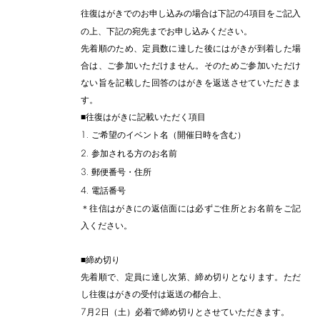
4
往復はがきでのお申し込みの場合は下記の
項目をご記入
の上、下記の宛先までお申し込みください。
先着順のため、定員数に達した後にはがきが到着した場
合は、ご参加いただけません。そのためご参加いただけ
ない旨を記載した回答のはがきを返送させていただきま
す。
■往復はがきに記載いただく項目
1.
ご希望のイベント名（開催日時を含む）
2.
参加される方のお名前
3.
郵便番号・住所
4.
電話番号
＊往信はがきにの返信面には必ずご住所とお名前をご記
入ください。
■締め切り
先着順で、定員に達し次第、締め切りとなります。ただ
し往復はがきの受付は返送の都合上、
7
2
月
日（土）必着で締め切りとさせていただきます。