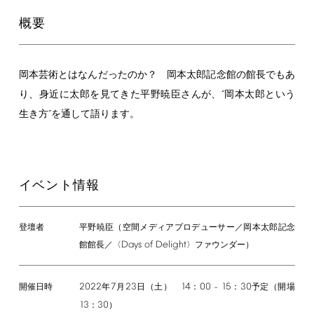
概要
岡本芸術とはなんだったのか？ 岡本太郎記念館の館長でもあ
り、身近に太郎を見てきた平野暁臣さんが、“岡本太郎という
生き方“を通して語ります。
イベント情報
登壇者
平野暁臣（空間メディアプロデューサー／岡本太郎記念
Days
of
Delight
館館長／〈
〉ファウンダー）
2022
7
23
14
00
15
30
年
月
日（土）
：
–
：
予定（開場
開催日時
13
30
：
）