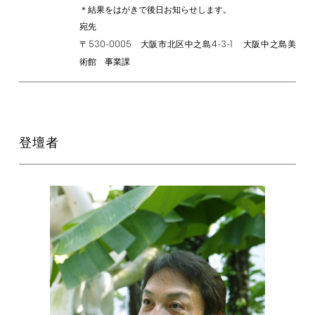
＊結果をはがきで後日お知らせします。
宛先
530-0005
4-3-1
〒
大阪市北区中之島
大阪中之島美
術館 事業課
登壇者