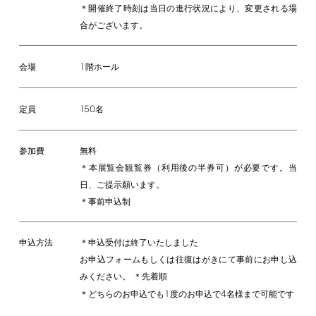
＊開催終了時刻は当日の進行状況により、変更される場
合がございます。
1
階ホール
会場
150
名
定員
参加費
無料
＊本展覧会観覧券（利用後の半券可）が必要です。当
日、ご提示願います。
＊事前申込制
申込方法
＊申込受付は終了いたしました
お申込フォームもしくは往復はがきにて事前にお申し込
みください。 ＊先着順
1
4
＊どちらのお申込でも
度のお申込で
名様まで可能です