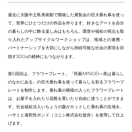
過去に大阪中之島美術館で開催した展覧会の巨大垂れ幕を使っ
て、世界にひとつだけの作品を作ります。好きなアートを自分
の暮らしの中に飾る楽しみはもちろん、環境や福祉の視点も取
り入れたアップサイクルワークショップは、地域との連携・
パートナーシップを大切にしながら持続可能な社会の実現を目
SDGs
指す
の精神にもつながります。
5
MINGEI
第
回目は、フラワープレート。「民藝
―美は暮らし
のなかにある」の巨大垂れ幕を使って暮らしを彩るフラワープ
レートを制作します。垂れ幕の模様の入ったフラワープレート
は、お菓子を入れたり花瓶を置いたり自由に使うことができま
す。社会福祉法人いちょうの森がカットした垂れ幕の生地を、
ハサミと速乾性ボンド（コニシ株式会社提供）を使用して仕上
げます。