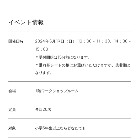
イベント情報
2024
5
19
10
30
-
11
30
14
00
-
年
月
日（日）
：
：
、
：
開催日時
15
00
：
15
＊受付開始は
分前になります。
＊垂れ幕シートの柄はお選びいただけますが、先着順と
なります。
1
階ワークショップルーム
会場
20
各回
名
定員
5
小学
年生以上ならどなたでも
対象