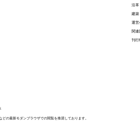
沿革
建築
運営
関連
刊行
.
などの最新モダンブラウザでの閲覧を推奨しております。