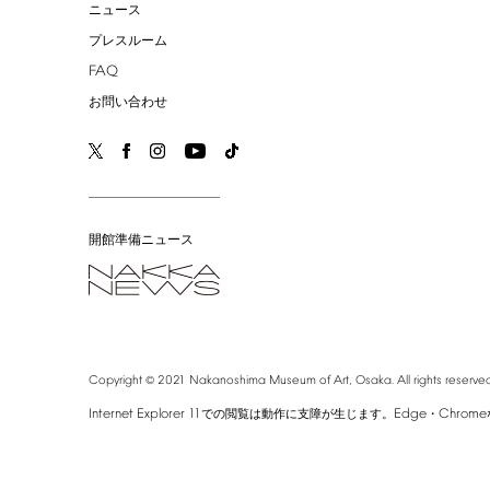
ニュース
プレスルーム
FAQ
お問い合わせ
開館準備ニュース
©
Copyright
2021
Nakanoshima
Museum
of
Art,
Osaka.
All
rights
reserved
Internet
Explorer
11
Edge
Chrome
での閲覧は動作に支障が生じます。
・