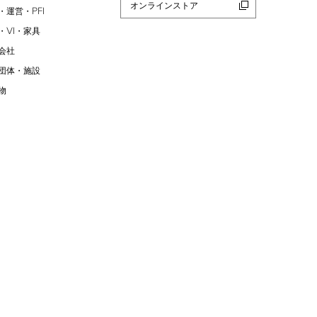
オンラインストア
PFI
・運営・
VI
・
・家具
会社
団体・施設
物