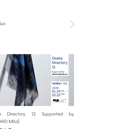
Sun
a
Directory
12
Supported
by
ARD
MILLE