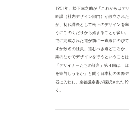
1951
年、松下幸之助が「これからはデ
匠課（社内デザイン部門）が設立された
が、初代課長として松下のデザインを率
うにこのくだりから始まることが多い。
でに完成された道が前に一直線にのびて
ずか数名の社員。進むべき道どころか、
業のなかでデザインを行うということは
「デザイナーたちの証言」第４回は、日
を寄与しうるか」と問う日本初の国際デ
19
器に入社し、京都議定書が採択された
く。