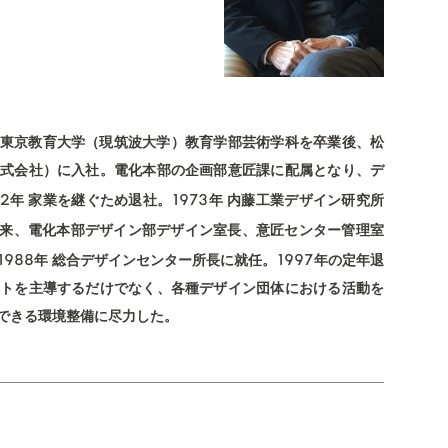
 東京教育大学（現筑波大学）教育学部芸術学科を卒業後、松
式会社）に入社。電化本部の企画部意匠課に配属となり、デ
72
1973
年 家業を継ぐため退社。
年 内藤工業デザイン研究所
以来、電化本部デザイン部デザイン室長、意匠センター管理室
1988
1997
年 総合デザインセンター所長に就任。
年の定年退
トを主導するだけでなく、各種デザイン団体における活動を
できる環境整備に尽力した。