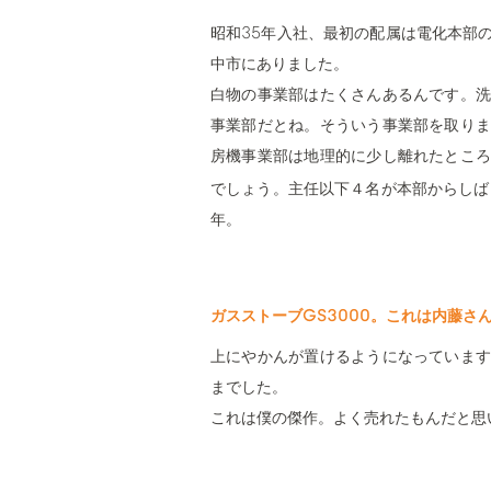
35
昭和
年入社、最初の配属は電化本部
中市にありました。
白物の事業部はたくさんあるんです。洗
事業部だとね。そういう事業部を取りま
房機事業部は地理的に少し離れたところ
でしょう。主任以下４名が本部からしば
年。
GS3000
ガスストーブ
。これは内藤さ
上にやかんが置けるようになっています
までした。
これは僕の傑作。よく売れたもんだと思