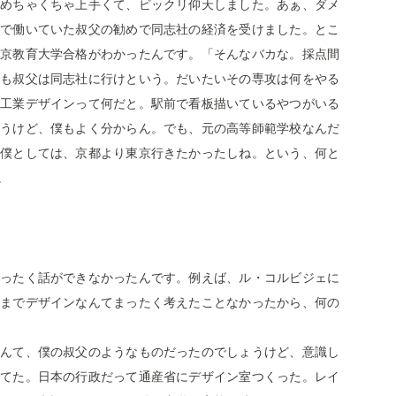
めちゃくちゃ上手くて、ビックリ仰天しました。あぁ、ダメ
で働いていた叔父の勧めで同志社の経済を受けました。とこ
京教育大学合格がわかったんです。「そんなバカな。採点間
も叔父は同志社に行けという。だいたいその専攻は何をやる
工業デザインって何だと。駅前で看板描いているやつがいる
うけど、僕もよく分からん。でも、元の高等師範学校なんだ
僕としては、京都より東京行きたかったしね。という、何と
。
ったく話ができなかったんです。例えば、ル・コルビジェに
までデザインなんてまったく考えたことなかったから、何の
んて、僕の叔父のようなものだったのでしょうけど、意識し
てた。日本の行政だって通産省にデザイン室つくった。レイ