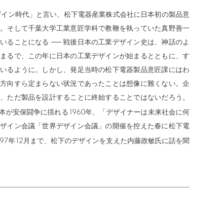
ザイン時代」と言い、松下電器産業株式会社に日本初の製品意
。そして千葉大学工業意匠学科で教鞭を執っていた真野善一
いることになる ── 戦後日本の工業デザイン史は、神話のよ
まるで、この年に日本の工業デザインが始まるとともに、す
いるように。しかし、発足当時の松下電器製品意匠課にはわ
方向すら定まらない状況であったことは想像に難くない。企
、ただ製品を設計することに終始することではないだろう。
1960
本が安保闘争に揺れる
年、「デザイナーは未来社会に何
ザイン会議「世界デザイン会議」の開催を控えた春に松下電
97
12
年
月まで、松下のデザインを支えた内藤政敏氏に話を聞