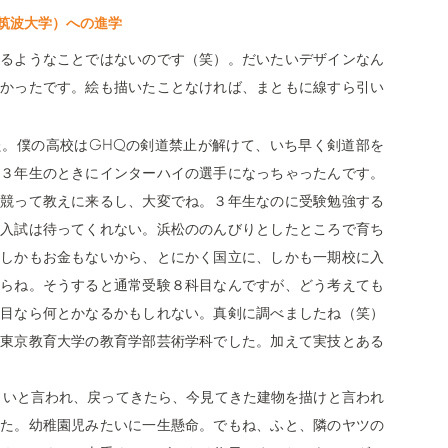
筑波大学）への進学
るようなことではないのです（笑）。だいたいデザインなん
かったです。絵も描いたことなければ、まともに線すら引い
GHQ
た。僕の高校は
の剣道禁止が解けて、いち早く剣道部を
３年生のときにインターハイの選手になっちゃったんです。
競って教えに来るし、大変でね。３年生なのに受験勉強する
入試は待ってくれない。浜松ののんびりとしたところで育ち
しかもお金もないから、とにかく国立に、しかも一期校に入
らね。そうすると通常受験８科目なんですが、どう考えても
目なら何とかなるかもしれない。真剣に調べましたね（笑）
東京教育大学の教育学部芸術学科でした。加えて実技とある
てこいと言われ、戻ってきたら、今見てきた建物を描けと言われ
た。幼稚園児みたいに一生懸命。でもね、ふと、隣のヤツの