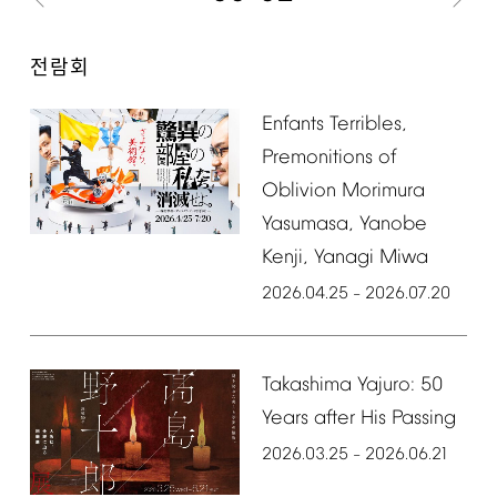
전람회
Enfants
Terribles,
Premonitions
of
Oblivion
Morimura
Yasumasa,
Yanobe
Kenji,
Yanagi
Miwa
2026.04.25
2026.07.20
–
Takashima
Yajuro:
50
Years
after
His
Passing
2026.03.25
2026.06.21
–