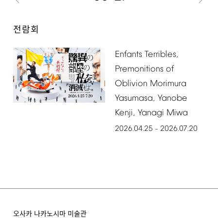
전람회
Enfants
Terribles,
Premonitions
of
Oblivion
Morimura
Yasumasa,
Yanobe
Kenji,
Yanagi
Miwa
2026.04.25
2026.07.20
–
오사카 나카노시마 미술관