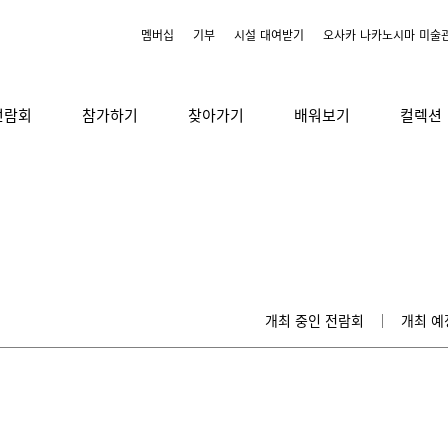
멤버십
기부
시설 대여받기
오사카 나카노시마 미술
전람회
참가하기
찾아가기
배워보기
컬렉션
개최 중인 전람회
개최 예