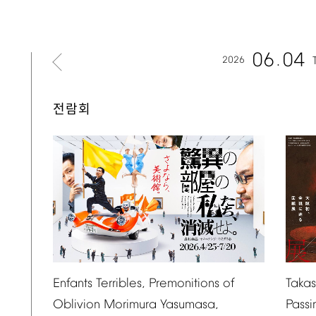
06
04
2026
전람회
Taka
Enfants
Terribles,
Premonitions
of
Passi
Oblivion
Morimura
Yasumasa,