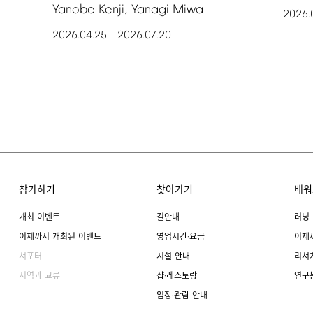
Yanobe
Kenji,
Yanagi
Miwa
2026.
2026.04.25
2026.07.20
–
참가하기
찾아가기
배워
개최 이벤트
길안내
러닝
이제까지 개최된 이벤트
영업시간·요금
이제
서포터
시설 안내
리서
지역과 교류
샵·레스토랑
연구
입장·관람 안내