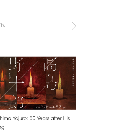
Thu
shima
Yajuro:
50
Years
after
His
ng