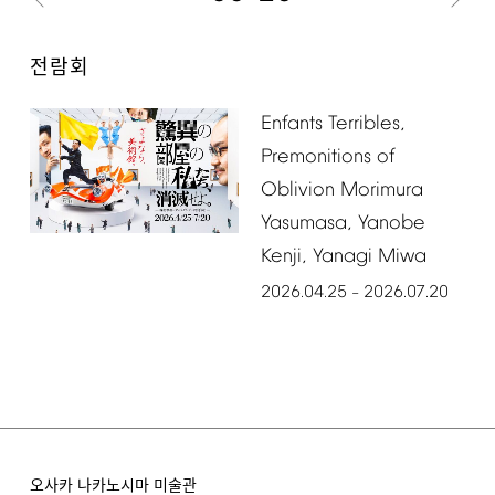
전람회
Enfants
Terribles,
Premonitions
of
Oblivion
Morimura
Yasumasa,
Yanobe
Kenji,
Yanagi
Miwa
2026.04.25
2026.07.20
–
오사카 나카노시마 미술관