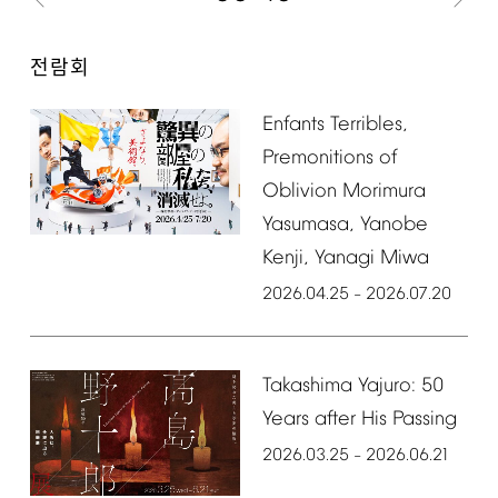
전람회
Enfants
Terribles,
Premonitions
of
Oblivion
Morimura
Yasumasa,
Yanobe
Kenji,
Yanagi
Miwa
2026.04.25
2026.07.20
–
Takashima
Yajuro:
50
Years
after
His
Passing
2026.03.25
2026.06.21
–