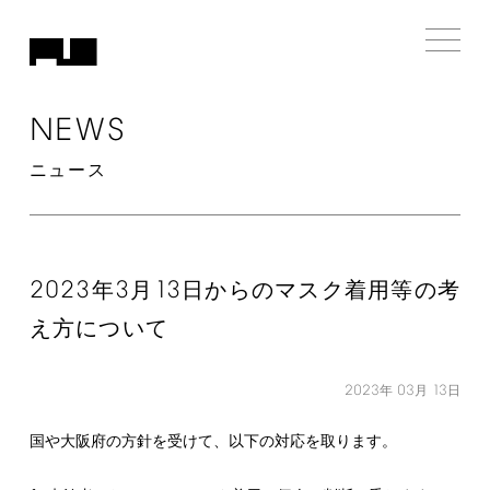
NEWS
ニュース
2023
3
13
年
月
日からのマスク着用等の考
え方について
2023
03
13
年
月
日
国や大阪府の方針を受けて、以下の対応を取ります。