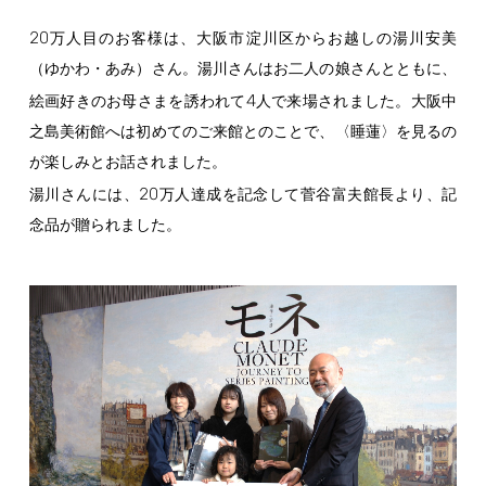
20
万人目のお客様は、大阪市淀川区からお越しの湯川安美
（ゆかわ・あみ）さん。湯川さんはお二人の娘さんとともに、
4
絵画好きのお母さまを誘われて
人で来場されました。大阪中
之島美術館へは初めてのご来館とのことで、〈睡蓮〉を見るの
が楽しみとお話されました。
20
湯川さんには、
万人達成を記念して菅谷富夫館長より、記
念品が贈られました。