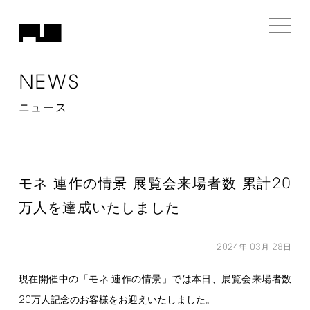
NEWS
ニュース
20
モネ 連作の情景 展覧会来場者数 累計
万人を達成いたしました
2024
03
28
年
月
日
現在開催中の「モネ 連作の情景」では本日、展覧会来場者数
20
万人記念のお客様をお迎えいたしました。