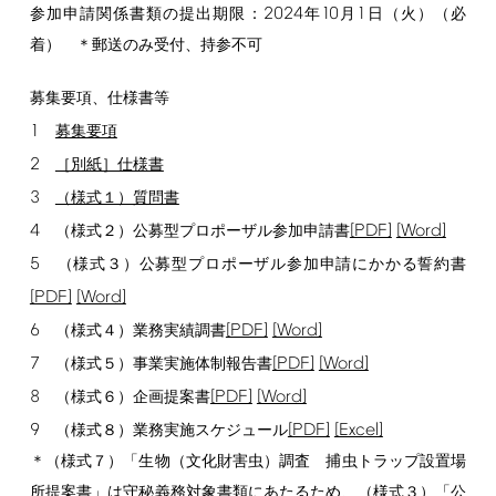
2024
10
1
参加申請関係書類の提出期限：
年
月
日（火）（必
着） ＊郵送のみ受付、持参不可
募集要項、仕様書等
1
募集要項
2
［別紙］仕様書
3
（様式１）質問書
4
[PDF]
[Word]
（様式２）公募型プロポーザル参加申請書
5
（様式３）公募型プロポーザル参加申請にかかる誓約書
[PDF]
[Word]
6
[PDF]
[Word]
（様式４）業務実績調書
7
[PDF]
[Word]
（様式５）事業実施体制報告書
8
[PDF]
[Word]
（様式６）企画提案書
9
[PDF]
[Excel]
（様式８）業務実施スケジュール
＊（様式７）「生物（文化財害虫）調査 捕虫トラップ設置場
所提案書」は守秘義務対象書類にあたるため、（様式３）「公