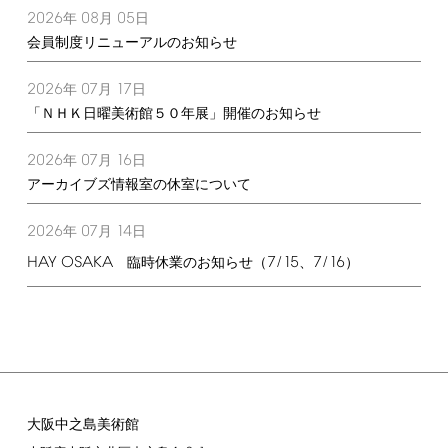
2026
08
05
年
月
日
会員制度リニューアルのお知らせ
2026
07
17
年
月
日
「ＮＨＫ日曜美術館５０年展」開催のお知らせ
2026
07
16
年
月
日
アーカイブズ情報室の休室について
2026
07
14
年
月
日
HAY
OSAKA
7/15
7/16
臨時休業のお知らせ（
、
）
大阪中之島美術館