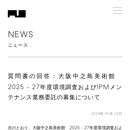
NEWS
ニュース
質問書の回答：大阪中之島美術館
2025
27
IPM
–
年度環境調査および
メン
テナンス業務委託の募集について
2024
09
24
年
月
日
2025
27
次のとおり、大阪中之島美術館
–
年度環境調査およ