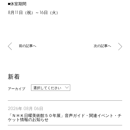
■休室期間
8
11
16
月
日（祝）～
日（火）
前の記事へ
次の記事へ
新着
選択してください
2026
08
06
年
月
日
「ＮＨＫ日曜美術館５０年展」音声ガイド・関連イベント・チ
ケット情報のお知らせ