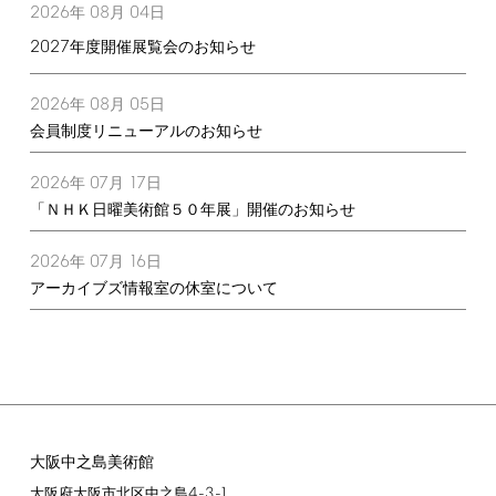
2026
08
04
年
月
日
2027
年度開催展覧会のお知らせ
2026
08
05
年
月
日
会員制度リニューアルのお知らせ
2026
07
17
年
月
日
「ＮＨＫ日曜美術館５０年展」開催のお知らせ
2026
07
16
年
月
日
アーカイブズ情報室の休室について
大阪中之島美術館
4-3-1
大阪府大阪市北区中之島