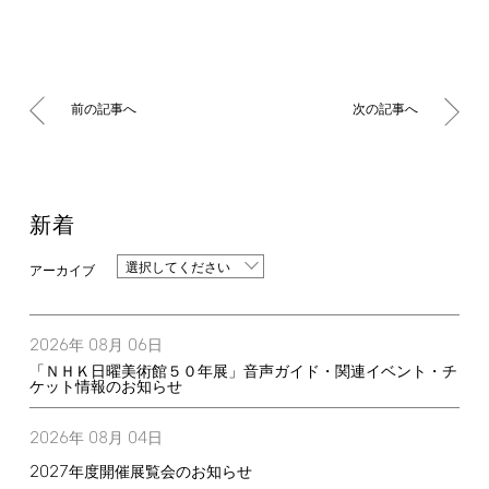
前の記事へ
次の記事へ
新着
選択してください
2026
08
06
年
月
日
「ＮＨＫ日曜美術館５０年展」音声ガイド・関連イベント・チ
ケット情報のお知らせ
2026
08
04
年
月
日
2027
年度開催展覧会のお知らせ