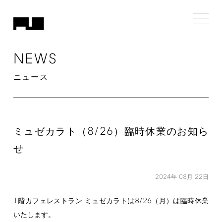
NEWS
ニュース
8/26
ミュゼカラト（
）臨時休業のお知ら
せ
2024
08
22
年
月
日
1
8/26
階カフェレストラン ミュゼカラトは
（月）は臨時休業
いたします。