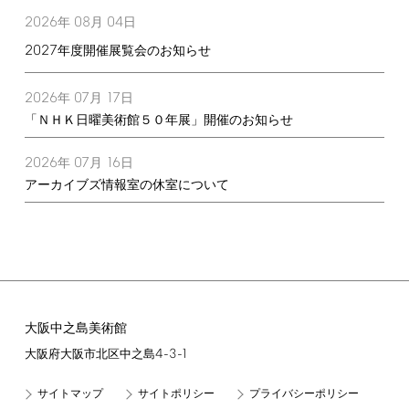
2026
08
04
年
月
日
2027
年度開催展覧会のお知らせ
2026
07
17
年
月
日
「ＮＨＫ日曜美術館５０年展」開催のお知らせ
2026
07
16
年
月
日
アーカイブズ情報室の休室について
大阪中之島美術館
4-3-1
大阪府大阪市北区中之島
サイトマップ
サイトポリシー
プライバシーポリシー