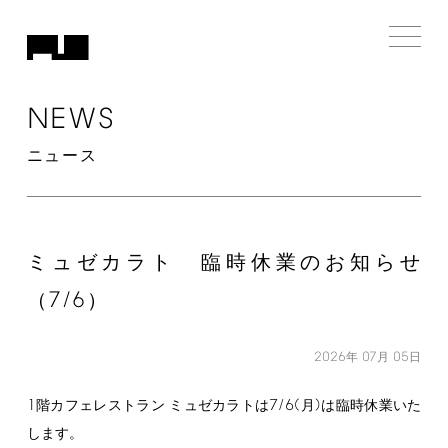
NEWS
ニュース
ミュゼカラト 臨時休業のお知らせ
7/6
（
）
2026
07
05
年
月
日
1
7/6(
)
階カフェレストラン ミュゼカラトは
月
は臨時休業いた
します。