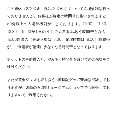
2/23(
)
25(
)
この連休（
金・祝
₋
日
）について入場規制は行っ
ておりませんが、お客様が特定の時間帯に集中されますと、
60
10:00
11:30
分以上の入場待機列が生じております。
–
、
13:30
15:00
1
–
が
日のうちで大変混みあう時間帯となり、
16:00
17:30
18:00
以降の（最終入場は
、閉場時間は
）時間帯
が、ご来場者が急速に少なくなる時間帯となっております。
チケットの事前購入と、混みあう時間帯を避けてのご来場をご
検討ください。
5
また展覧会グッズを取り扱う
階特設グッズ売場は混雑してお
2
りますが、図録のみ
階ミュージアムショップでも販売してお
りますのでご利用ください。