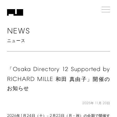
NEWS
ニュース
Osaka
Directory
12
Supported
by
「
RICHARD
MILLE
和田 真由子」開催の
お知らせ
2025
11
20
年
月
日
2026
1
24
2
23
年
月
日（土）–
月
日（月・祝）の会期で開催す