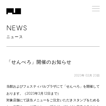
NEWS
ニュース
「せんべろ」開催のお知らせ
2023
02
23
年
月
日
当館およびフェスティバルプラザにて「せんべろ」を開催して
2023
3
12
おります。（
年
月
日まで）
対象店舗にて該当メニューをご注文いただきスタンプをためる