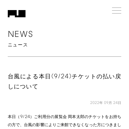
NEWS
ニュース
(9/24)
台風による本日
チケットの払い戻
しについて
2022
09
24
年
月
日
9/24
本日（
）ご利用分の展覧会 岡本太郎のチケットをお持ち
の方で、台風の影響によりご来館できなくなった方につきまし