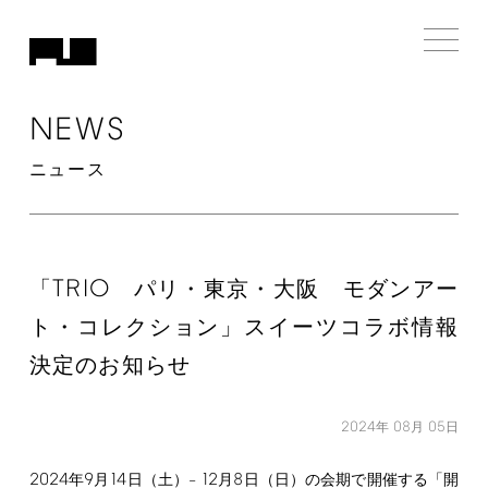
NEWS
ニュース
TRIO
「
パリ・東京・大阪 モダンアー
ト・コレクション」スイーツコラボ情報
決定のお知らせ
2024
08
05
年
月
日
2024
9
14
12
8
年
月
日（土）–
月
日（日）の会期で開催する「開