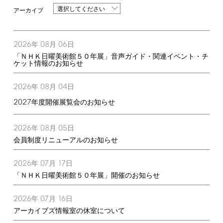
選択してください
2026
08
06
年
月
日
「ＮＨＫ日曜美術館５０年展」音声ガイド・関連イベント・チ
ケット情報のお知らせ
2026
08
04
年
月
日
2027
年度開催展覧会のお知らせ
2026
08
05
年
月
日
会員制度リニューアルのお知らせ
2026
07
17
年
月
日
「ＮＨＫ日曜美術館５０年展」開催のお知らせ
2026
07
16
年
月
日
アーカイブズ情報室の休室について