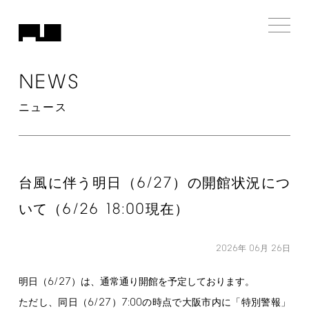
NEWS
ニュース
6/27
台風に伴う明日（
）の開館状況につ
6/26
18:00
いて（
現在）
2026
06
26
年
月
日
6/27
明日（
）は、通常通り開館を予定しております。
6/27
7:00
ただし、同日（
）
の時点で大阪市内に「特別警報」