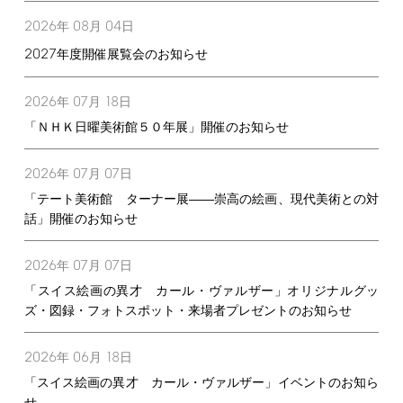
2026
08
04
年
月
日
2027
年度開催展覧会のお知らせ
2026
07
18
年
月
日
「ＮＨＫ日曜美術館５０年展」開催のお知らせ
2026
07
07
年
月
日
「テート美術館 ターナー展――崇高の絵画、現代美術との対
話」開催のお知らせ
2026
07
07
年
月
日
「スイス絵画の異才 カール・ヴァルザー」オリジナルグッ
ズ・図録・フォトスポット・来場者プレゼントのお知らせ
2026
06
18
年
月
日
「スイス絵画の異才 カール・ヴァルザー」イベントのお知ら