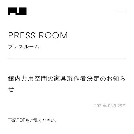
PRESS
ROOM
プレスルーム
館内共用空間の家具製作者決定のお知ら
せ
2021
03
29
年
月
日
PDF
下記
をご覧ください。