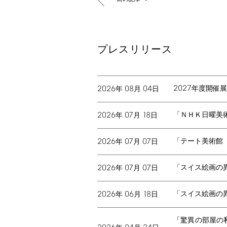
プレスリリース
2027
2026
08
04
年度開催展
年
月
日
2026
07
18
「ＮＨＫ日曜美
年
月
日
2026
07
07
「テート美術館
年
月
日
2026
07
07
「スイス絵画の
年
月
日
2026
06
18
「スイス絵画の
年
月
日
「驚異の部屋の