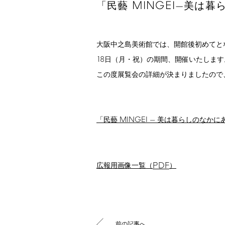
MINGEI
「民藝
—美は暮
大阪中之島美術館では、開館後初めてと
18
日（月・祝）の期間、開催いたします
この度展覧会の詳細が決まりましたので
MINGEI
「民藝
— 美は暮らしのなかに
PDF
広報用画像一覧（
）
前の記事へ