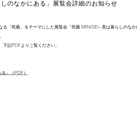
らしのなかにある」展覧会詳細のお知らせ
MINGEI
なる「民藝」をテーマにした展覧会「民藝
—美は暮らしのなか
。
PDF
、下記
よりご覧ください。
PDF
ある」（
）