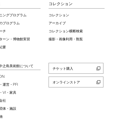
ぶ
コレクション
ニングプログラム
コレクション
のプログラム
アーカイブ
ーチ
コレクション横断検索
ターン・博物館実習
撮影・画像利用・熟覧
紀要
中之島美術館について
チケット購入
ION
オンラインストア
PFI
・運営・
VI
・
・家具
会社
団体・施設
物