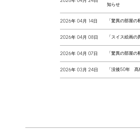
2026
04
24
年
月
日
知らせ
2026
04
14
「驚異の部屋の
年
月
日
2026
04
08
「スイス絵画の
年
月
日
2026
04
07
「驚異の部屋の
年
月
日
50
2026
03
24
「没後
年 髙
年
月
日