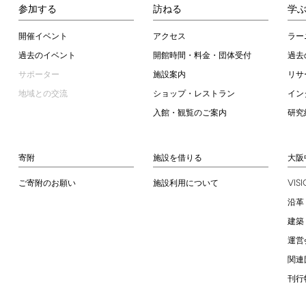
参加する
訪ねる
学
開催イベント
アクセス
ラー
過去のイベント
開館時間・料金・団体受付
過去
サポーター
施設案内
リサ
地域との交流
ショップ・レストラン
イン
入館・観覧のご案内
研究
寄附
施設を借りる
大阪
VIS
ご寄附のお願い
施設利用について
沿革
建築
運営
関連
刊行