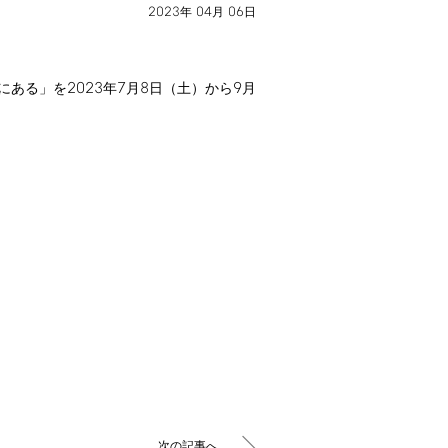
2023
04
06
年
月
日
2023
7
8
9
にある」を
年
月
日（土）から
月
次の記事へ