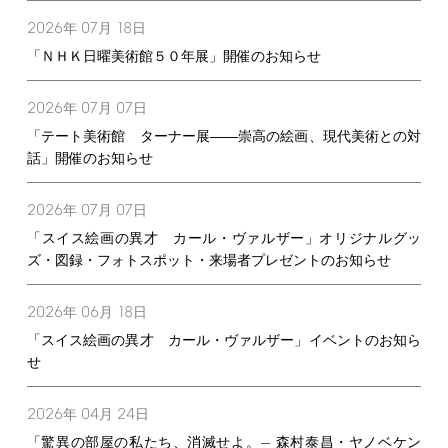
2026
07
18
年
月
日
「ＮＨＫ日曜美術館５０年展」開催のお知らせ
2026
07
07
年
月
日
「テート美術館 ターナー展――崇高の絵画、現代美術との対
話」開催のお知らせ
2026
07
07
年
月
日
「スイス絵画の異才 カール・ヴァルザー」オリジナルグッ
ズ・図録・フォトスポット・来場者プレゼントのお知らせ
2026
06
18
年
月
日
「スイス絵画の異才 カール・ヴァルザー」イベントのお知ら
せ
2026
04
24
年
月
日
「驚異の部屋の私たち、消滅せよ。— 森村泰昌・ヤノベケン