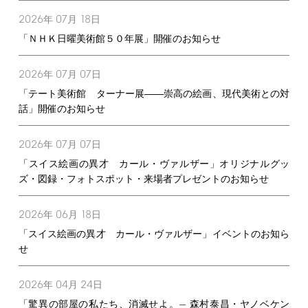
2026
07
18
年
月
日
「ＮＨＫ日曜美術館５０年展」開催のお知らせ
2026
07
07
年
月
日
「テート美術館 ターナー展――崇高の絵画、現代美術との対
話」開催のお知らせ
2026
07
07
年
月
日
「スイス絵画の異才 カール・ヴァルザー」オリジナルグッ
ズ・図録・フォトスポット・来場者プレゼントのお知らせ
2026
06
18
年
月
日
「スイス絵画の異才 カール・ヴァルザー」イベントのお知ら
せ
2026
04
24
年
月
日
「驚異の部屋の私たち、消滅せよ。— 森村泰昌・ヤノベケン