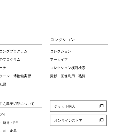
ぶ
コレクション
ニングプログラム
コレクション
のプログラム
アーカイブ
ーチ
コレクション横断検索
ターン・博物館実習
撮影・画像利用・熟覧
紀要
中之島美術館について
チケット購入
ION
オンラインストア
PFI
・運営・
VI
・
・家具