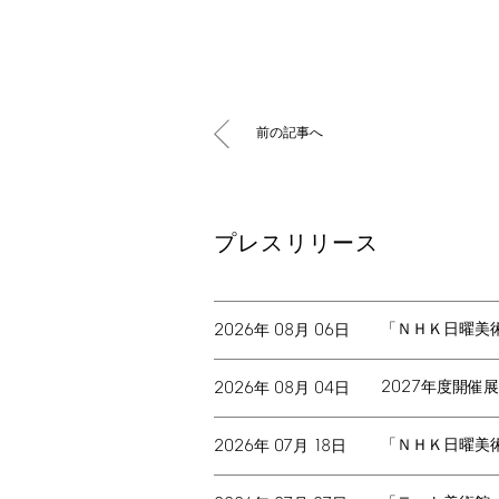
前の記事へ
プレスリリース
2026
08
06
「ＮＨＫ日曜美
年
月
日
2027
2026
08
04
年度開催展
年
月
日
2026
07
18
「ＮＨＫ日曜美
年
月
日