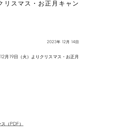
クリスマス・お正月キャン
2023
12
14
年
月
日
12
19
月
日（火）よりクリスマス・お正月
PDF
ース（
）