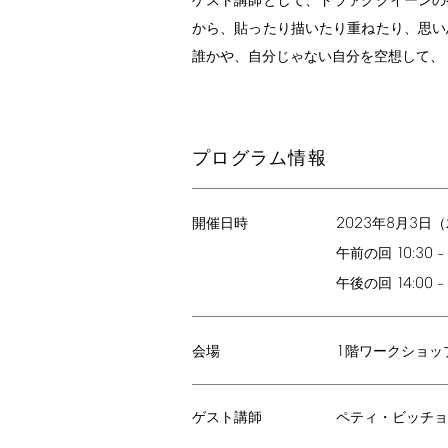
ゲスト講師として、ドラァグクイーンの
から、貼ったり描いたり重ねたり、思い
誰かや、自分じゃない自分を空想して、
プログラム情報
2023
8
3
年
月
日（
開催日時
10:30
午前の回
–
14:00
午後の回
–
1
階ワークショッ
会場
ゲスト講師
ペティ・ビッチョ