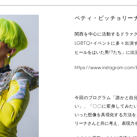
ペティ・ビッチョリー
関西を中心に活動するドラァ
LGBTQ+
イベントに多々出演
!?
ヒールをはいた男
たち」に出
https://www.instagram.com/b
今回のプログラム「誰かと自
い」、「〇〇に変身してみた
いった想像を具現化する方法を
リーナさんと共に考え、表現力