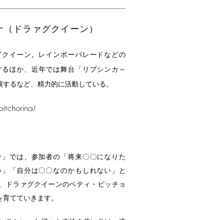
ナ（ドラァグクイーン）
グクイーン。レインボーパレードなどの
するほか、近年では舞台「リプシンカ～
演するなど、精力的に活動している。
itchorina/
分」では、参加者の「将来〇〇になりた
い」「自分は〇〇なのかもしれない」と
、ドラァグクイーンのペティ・ビッチョ
を育てていきます。