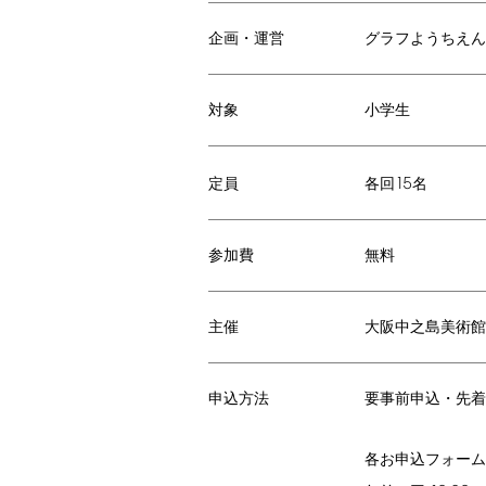
企画・運営
グラフようちえん
対象
小学生
15
各回
名
定員
参加費
無料
主催
大阪中之島美術館
申込方法
要事前申込・先着
各お申込フォーム