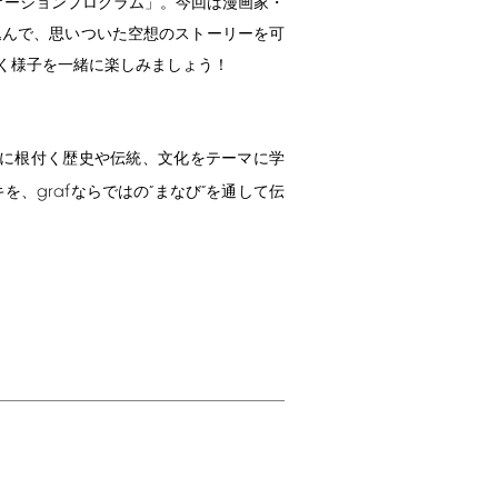
ケーションプログラム」。今回は漫画家・
込んで、思いついた空想のストーリーを可
く様子を一緒に楽しみましょう！
しに根付く歴史や伝統、文化をテーマに学
graf
キを、
ならではの”まなび”を通して伝