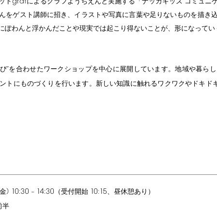
graf
ット
によるグラフようちえんと実施する「ナッカキッズ コミュニ
んをゲスト講師に招き、イラストや写真に言葉や足りないものを描き
にぽわんと浮かんだことや現実では起こり得ないことが、形になってい
まなび”を合わせたワークショップを中心に展開しています。地域や暮ら
ントにものづくりを行います。新しい知識に触れるワクワクやドキド
)
10:30
14:30
10:15
金
–
（受付開始
、昼休憩あり）
半