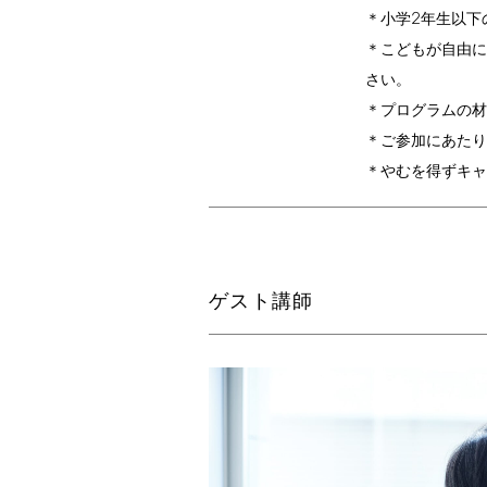
2
＊小学
年生以下
＊こどもが自由
さい。
＊プログラムの材
＊ご参加にあたり
＊やむを得ずキ
ゲスト講師