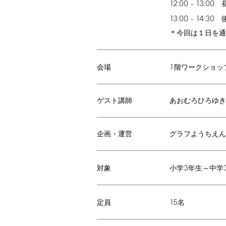
12:00
13:00
–
昼
13:00
14:30
–
後
＊今回は１日を通
1
階ワークショッ
会場
ゲスト講師
あおむろひろゆき
企画・運営
グラフようちえん
3
小学
年生～中学
対象
15
名
定員