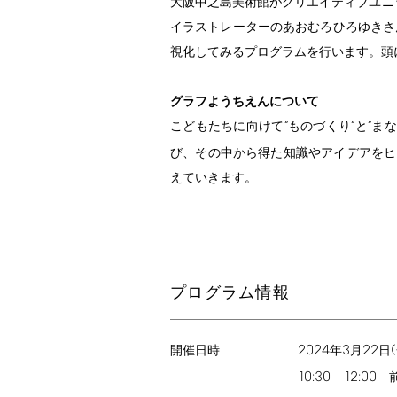
大阪中之島美術館がクリエイティブユニ
イラストレーターのあおむろひろゆきさ
視化してみるプログラムを行います。頭
グラフようちえんについて
こどもたちに向けて”ものづくり”と”
び、その中から得た知識やアイデアをヒ
えていきます。
プログラム情報
2024
3
22
(
年
月
日
開催日時
10:30
12:00
–
前