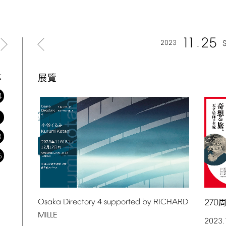
11
25
2023
六
展覽
4
1
8
5
Osaka
Directory
4
supported
by
RICHARD
270
周
MILLE
2023.