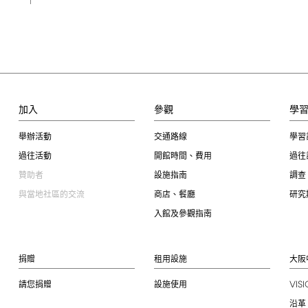
加入
參觀
學
舉辦活動
交通路線
學習
過往活動
開館時間、費用
過往
贊助者
設施指南
調查
與當地社區的交流
商店、餐廳
研究
入館及參觀指南
捐贈
租用設施
大阪
VIS
請您捐贈
設施使用
沿革