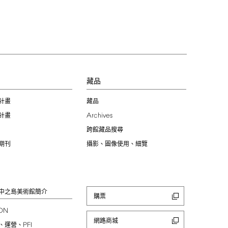
習
藏品
計畫
藏品
Archives
計畫
跨館藏品搜尋
期刊
攝影、圖像使用、細覽
中之島美術館簡介
購票
ION
網路商城
PFI
、運營、