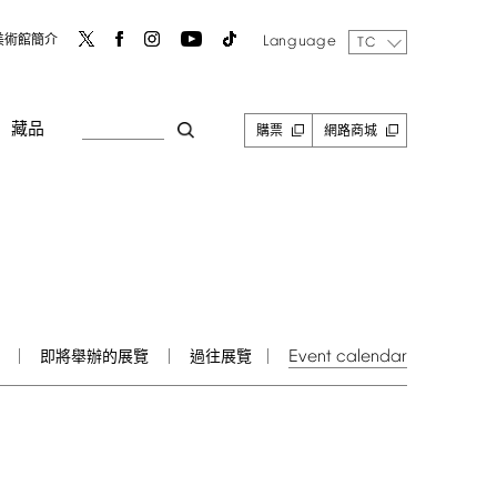
Language
美術館簡介
TC
藏品
購票
網路商城
Event
calendar
即將舉辦的展覽
過往展覽