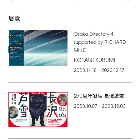
展覽
Osaka
Directory
4
supported
by
RICHARD
MILLE
KOTANI
KURUMI
2023.11.18
2023.12.17
–
270
周年誕辰 長澤蘆雪
2023.10.07
2023.12.03
–