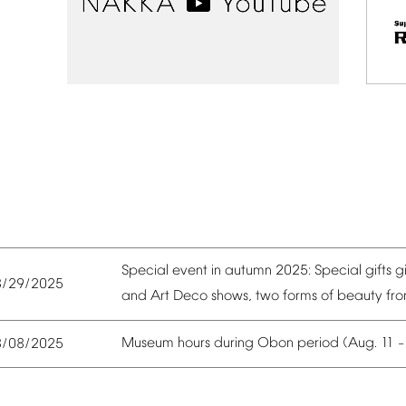
Special
event
in
autumn
2025:
Special
gifts
g
8/29/2025
and
Art
Deco
shows,
two
forms
of
beauty
fr
Museum
hours
during
Obon
period
(Aug.
11
8/08/2025