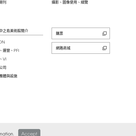
期刊
攝影、圖像使用、細覽
中之島美術館簡介
購票
ION
網路商城
PFI
、運營、
VI
、
公司
團體與設施
mation.
Accept