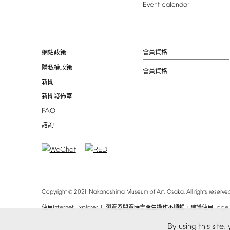
Event
calendar
會員資格
網站政策
隱私權政策
會員資格
新聞
新聞發佈室
FAQ
諮詢
©
Copyright
2021
Nakanoshima
Museum
of
Art,
Osaka.
All
rights
reserved
Internet
Explorer
11
Edge
使用
瀏覽器閱覽時會產生操作不順暢。建議使用
By
using
this
site,