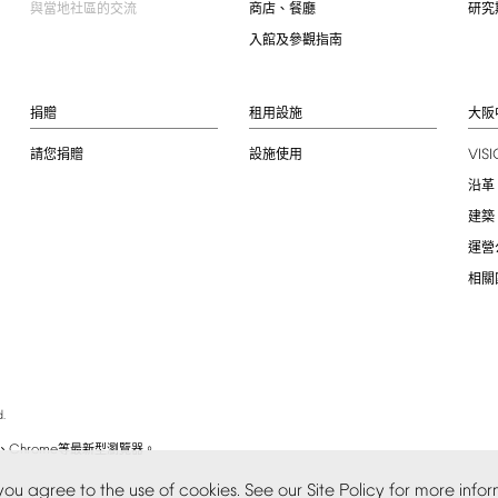
與當地社區的交流
商店、餐廳
研究
入館及參觀指南
捐贈
租用設施
大阪
VIS
請您捐贈
設施使用
沿革
建築
運營
相關
.
Chrome
、
等最新型瀏覽器。
you
agree
to
the
use
of
cookies.
See
our
Site
Policy
for
more
infor