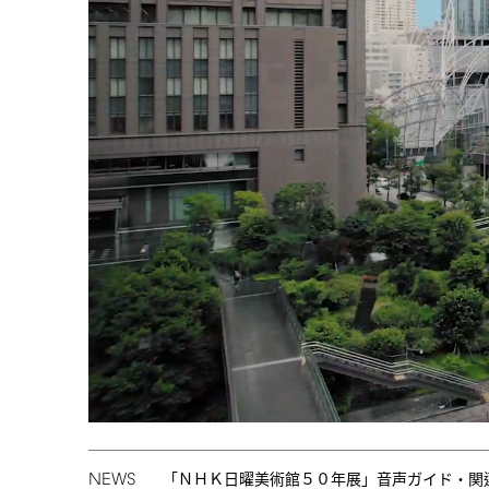
NEWS
「ＮＨＫ日曜美術館５０年展」音声ガイド・関