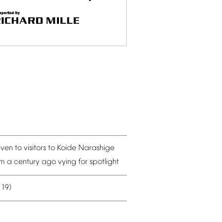
iven
to
visitors
to
Koide
Narashige
om
a
century
ago
vying
for
spotlight
19)
–