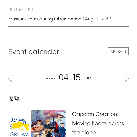
08/08/2025
Museum
hours
during
Obon
period
(Aug.
11
19)
–
Event
calendar
MORE
04
15
2025
Tue
展覽
Capcom
Creation:
Moving
hearts
across
the
globe