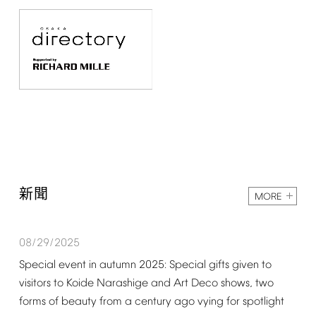
新聞
MORE
08/29/2025
Special
event
in
autumn
2025:
Special
gifts
given
to
visitors
to
Koide
Narashige
and
Art
Deco
shows,
two
forms
of
beauty
from
a
century
ago
vying
for
spotlight