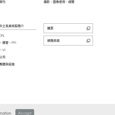
期刊
攝影、圖像使用、細覽
中之島美術館簡介
購票
ION
網路商城
PFI
、運營、
VI
、
公司
團體與設施
mation.
Accept