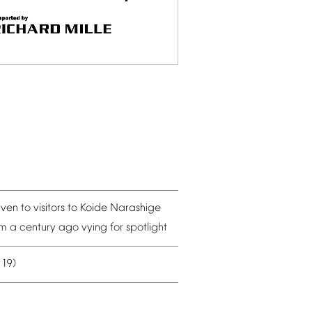
iven
to
visitors
to
Koide
Narashige
om
a
century
ago
vying
for
spotlight
19)
–