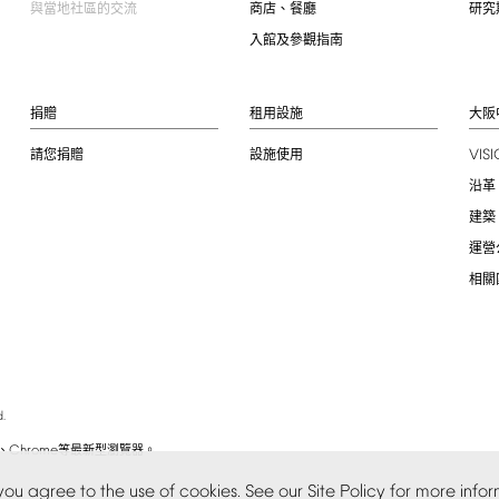
與當地社區的交流
商店、餐廳
研究
入館及參觀指南
捐贈
租用設施
大阪
VIS
請您捐贈
設施使用
沿革
建築
運營
相關
.
Chrome
、
等最新型瀏覽器。
you
agree
to
the
use
of
cookies.
See
our
Site
Policy
for
more
infor