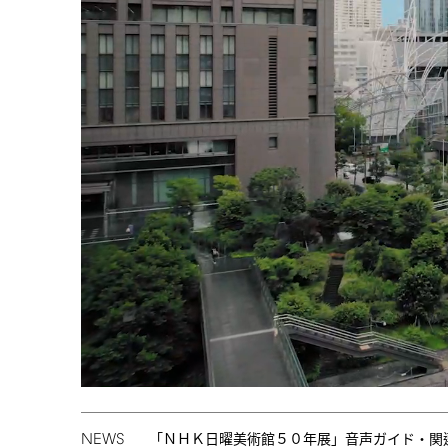
NEWS
「ＮＨＫ日曜美術館５０年展」音声ガイド・関