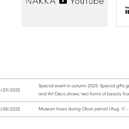
Special
event
in
autumn
2025:
Special
gifts
g
8/29/2025
and
Art
Deco
shows,
two
forms
of
beauty
fr
Museum
hours
during
Obon
period
(Aug.
11
8/08/2025