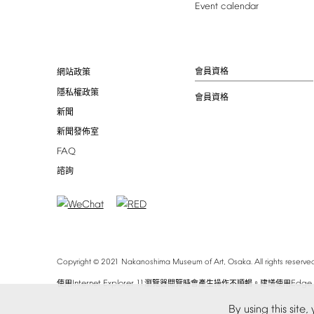
Event
calendar
會員資格
網站政策
隱私權政策
會員資格
新聞
新聞發佈室
FAQ
諮詢
©
Copyright
2021
Nakanoshima
Museum
of
Art,
Osaka.
All
rights
reserved
Internet
Explorer
11
Edge
使用
瀏覽器閱覽時會產生操作不順暢。建議使用
By
using
this
site,