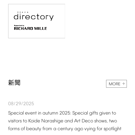
新聞
MORE
08/29/2025
Special
event
in
autumn
2025:
Special
gifts
given
to
visitors
to
Koide
Narashige
and
Art
Deco
shows,
two
forms
of
beauty
from
a
century
ago
vying
for
spotlight