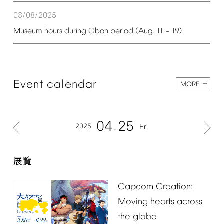
08/08/2025
Museum
hours
during
Obon
period
(Aug.
11
19)
–
Event
calendar
MORE
04
25
2025
Fri
展覽
Capcom
Creation:
Moving
hearts
across
the
globe