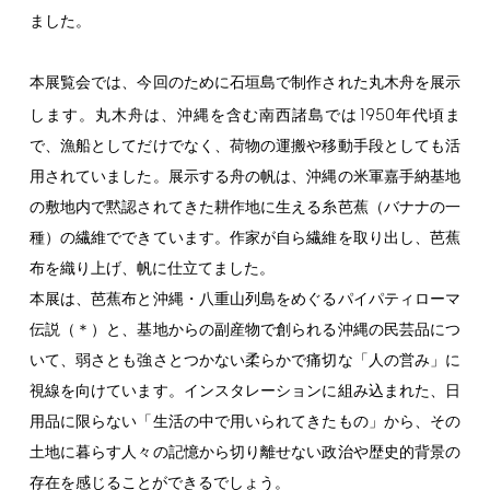
ました。
本展覧会では、今回のために石垣島で制作された丸木舟を展示
1950
します。丸木舟は、沖縄を含む南西諸島では
年代頃ま
で、漁船としてだけでなく、荷物の運搬や移動手段としても活
用されていました。展示する舟の帆は、沖縄の米軍嘉手納基地
の敷地内で黙認されてきた耕作地に生える糸芭蕉（バナナの一
種）の繊維でできています。作家が自ら繊維を取り出し、芭蕉
布を織り上げ、帆に仕立てました。
本展は、芭蕉布と沖縄・八重山列島をめぐるパイパティローマ
伝説（＊）と、基地からの副産物で創られる沖縄の民芸品につ
いて、弱さとも強さとつかない柔らかで痛切な「人の営み」に
視線を向けています。インスタレーションに組み込まれた、日
用品に限らない「生活の中で用いられてきたもの」から、その
土地に暮らす人々の記憶から切り離せない政治や歴史的背景の
存在を感じることができるでしょう。