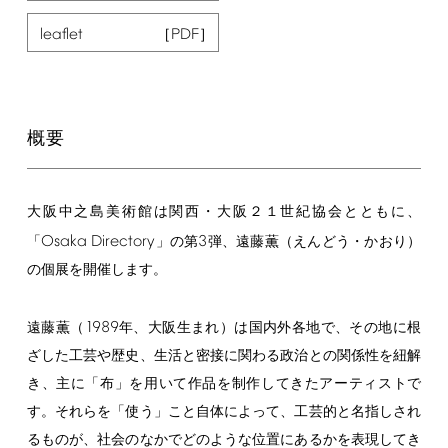
leaflet
概要
大阪中之島美術館は関西・大阪２１世紀協会とともに、
Osaka
Directory
3
「
」の第
弾、遠藤薫（えんどう・かおり）
の個展を開催します。
1989
遠藤薫（
年、大阪生まれ）は国内外各地で、その地に根
ざした工芸や歴史、生活と密接に関わる政治との関係性を紐解
き、主に「布」を用いて作品を制作してきたアーティストで
す。それらを「使う」こと自体によって、工芸的と名指しされ
るものが、社会のなかでどのような位置にあるかを表現してき