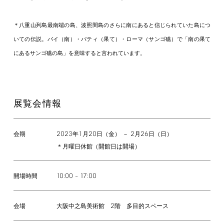
＊八重山列島最南端の島、波照間島のさらに南にあると信じられていた島につ
いての伝説。パイ（南）・パティ（果て）・ローマ（サンゴ礁）で「南の果て
にあるサンゴ礁の島」を意味すると言われています。
展覧会情報
2023
1
20
2
26
年
月
日（金） －
月
日（日）
会期
＊月曜日休館（開館日は開場）
10:00
17:00
–
開場時間
2
大阪中之島美術館
階 多目的スペース
会場