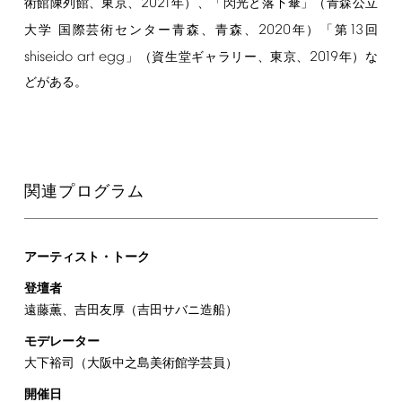
2021
術館陳列館、東京、
年）、「閃光と落下傘」（青森公立
2020
13
大学 国際芸術センター青森、青森、
年）「第
回
shiseido
art
egg
2019
」（資生堂ギャラリー、東京、
年）な
どがある。
関連プログラム
アーティスト・トーク
登壇者
遠藤薫、吉田友厚（吉田サバニ造船）
モデレーター
大下裕司（大阪中之島美術館学芸員）
開催日