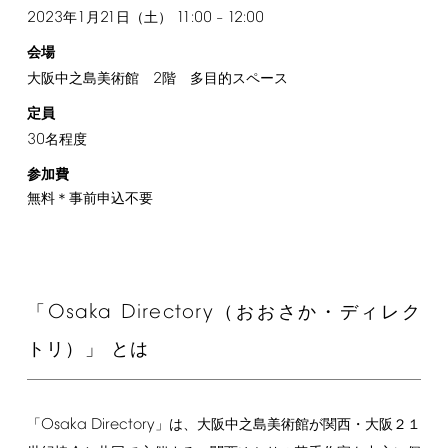
2023
1
21
11:00
12:00
年
月
日（土）
–
会場
2
大阪中之島美術館
階 多目的スペース
定員
30
名程度
参加費
無料＊事前申込不要
Osaka
Directory
「
（おおさか・ディレク
トリ）」 とは
Osaka
Directory
「
」は、大阪中之島美術館が関西・大阪２１