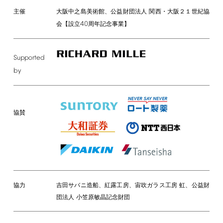
主催
大阪中之島美術館、公益財団法人 関西・大阪２１世紀協
40
会【設立
周年記念事業】
Supported
by
協賛
協力
吉田サバニ造船、紅露工房、宙吹ガラス工房 虹、公益財
団法人 小笠原敏晶記念財団