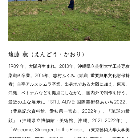
遠藤 薫（えんどう・かおり）
1989
2013
年、大阪府生まれ。
年、沖縄県立芸術大学工芸専攻
2016
,
染織科卒業。
年、志村ふくみ（紬織
重要無形文化財保持
者）主宰アルスシムラ卒業。出身地である大阪に加え、東京、
沖縄、ベトナムなどを拠点にしながら、国内外で制作を行う。
STILL
ALIVE:
2022
最近の主な展示に「
国際芸術祭あいち
」
2022
（豊島記念資料館、愛知県一宮市、
年）、「琉球の横
2021
2022
顔」（沖縄県立博物館・美術館、沖縄、
–
年）、
Welcome,
Stranger,
to
this
Place
「
」（東京藝術大学大学美