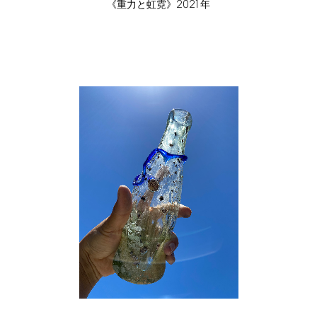
2021
《重力と虹霓》
年